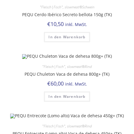
°Fleisch|Fisch°
,
slowmeat®Schwein
PEQU Cerdo Ibérico Secreto bellota 150g (TK)
€
10,50
inkl. MwSt.
In den Warenkorb
°Fleisch|Fisch°
,
slowmeat®Rind
PEQU Chuleton Vaca de dehesa 800g+ (TK)
€
60,00
inkl. MwSt.
In den Warenkorb
°Fleisch|Fisch°
,
slowmeat®Rind
PEQU Entrecote (Lomo alto) Vaca de dehesa 450g+ (TK)