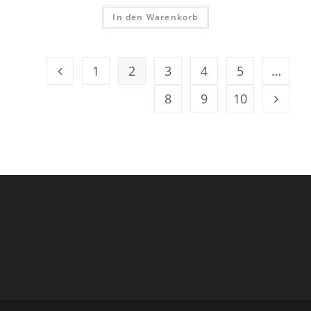
In den Warenkorb
1
2
3
4
5
…
8
9
10