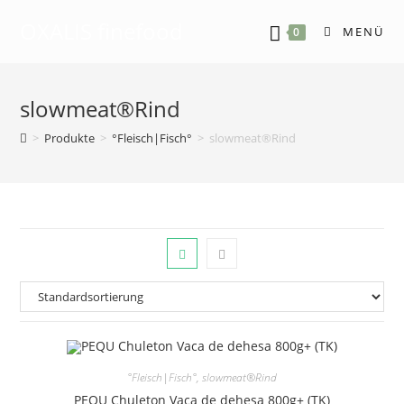
OXALIS finefood
MENÜ
0
slowmeat®Rind
>
Produkte
>
°Fleisch|Fisch°
>
slowmeat®Rind
°Fleisch|Fisch°
,
slowmeat®Rind
PEQU Chuleton Vaca de dehesa 800g+ (TK)