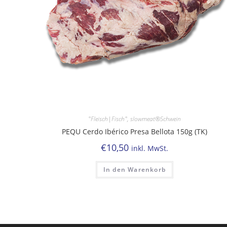
°Fleisch|Fisch°
,
slowmeat®Schwein
PEQU Cerdo Ibérico Presa Bellota 150g (TK)
€
10,50
inkl. MwSt.
In den Warenkorb