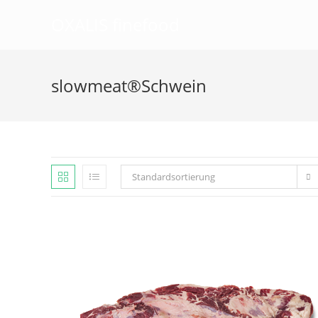
OXALIS finefood
slowmeat®Schwein
Standardsortierung