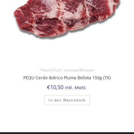
°Fleisch|Fisch°
,
slowmeat®Schwein
PEQU Cerdo Ibérico Pluma Bellota 150g (TK)
€
10,50
inkl. MwSt.
In den Warenkorb