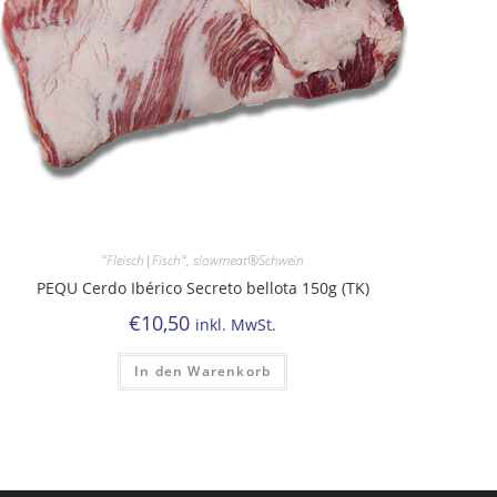
°Fleisch|Fisch°
,
slowmeat®Schwein
PEQU Cerdo Ibérico Secreto bellota 150g (TK)
€
10,50
inkl. MwSt.
In den Warenkorb