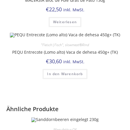
MALVASIA Bloc de Foie Gras de Pato 130g
€
22,50
inkl. MwSt.
Weiterlesen
°Fleisch|Fisch°
,
slowmeat®Rind
PEQU Entrecote (Lomo alto) Vaca de dehesa 450g+ (TK)
€
30,60
inkl. MwSt.
In den Warenkorb
Ähnliche Produkte
-Manufaktur OX-