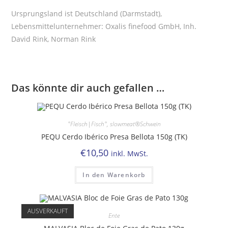
Ursprungsland ist Deutschland (Darmstadt),
Lebensmittelunternehmer: Oxalis finefood GmbH, Inh.
David Rink, Norman Rink
Das könnte dir auch gefallen …
°Fleisch|Fisch°
,
slowmeat®Schwein
PEQU Cerdo Ibérico Presa Bellota 150g (TK)
€
10,50
inkl. MwSt.
In den Warenkorb
AUSVERKAUFT
Ente