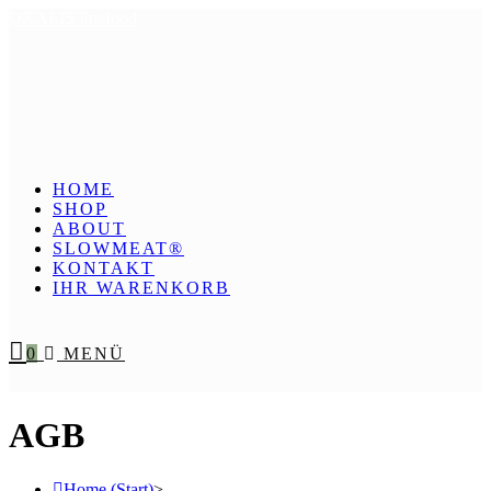
OXALIS finefood
HOME
SHOP
ABOUT
SLOWMEAT®
KONTAKT
IHR WARENKORB
0
MENÜ
AGB
Home (Start)
>